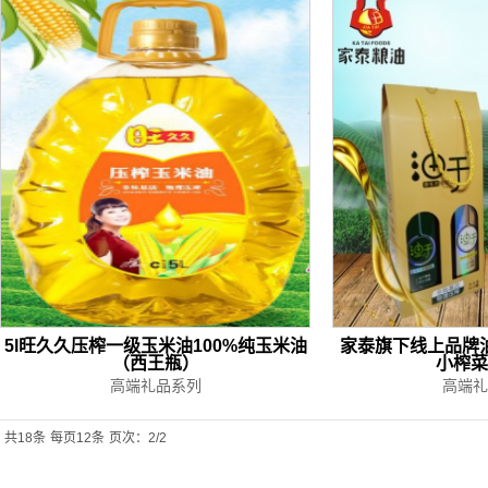
5l旺久久压榨一级玉米油100%纯玉米油
家泰旗下线上品牌
（西王瓶）
小榨菜
高端礼品系列
高端礼
共18条
每页12条
页次：2/2