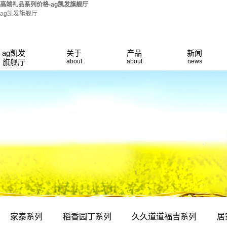
高端礼品系列价格-ag凯发旗舰厅
ag凯发旗舰厅
ag凯发旗舰厅
家泰系列
公司动态
ag凯发
关于
产品
新闻
旗舰厅
about
about
news
荣誉资质
的简介
稻香园丁系列
行业新闻
厂房设备
久久道道福吉
技术知识
产品展厅
居家旺系列
系列
联系ag凯发旗
福东鼎系列
舰厅
餐饮专用油
欧贝蒙娜
家泰系列
稻香园丁系列
久久道道福吉系列
居