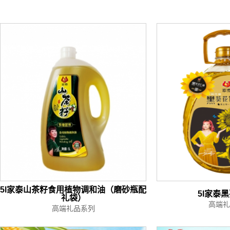
5l家泰山茶籽食用植物调和油（磨砂瓶配
5l家泰
礼袋）
高端礼
高端礼品系列