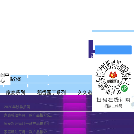
在线留言
在
线
客
服
公司新闻
新闻中
代言
产品分类
心
行业新闻
技术知识
家泰系列
稻香园丁系列
久久道道福吉系列
居
扫描二维码
2020年秋季招聘
家泰粮油每月一款产品推介5...
家泰粮油每月一款产品推介亚...
家泰粮油每月一款产品推介 ...