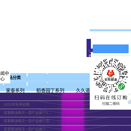
在线留言
在
线
客
服
公司新闻
新闻中
代言
产品分类
心
行业新闻
技术知识
家泰系列
稻香园丁系列
久久道道福吉系列
居
扫描二维码
2020年秋季招聘
家泰粮油每月一款产品推介5...
家泰粮油每月一款产品推介亚...
家泰粮油每月一款产品推介 ...