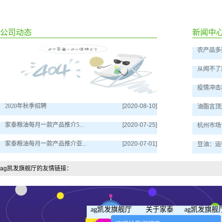
公司动态
新闻中
农产品多
从闻不了那
疫情冲击
2020年秋季招聘
[2020-08-10]
油脂言顶
家泰粮油每月一款产品推介5...
[2020-07-25]
杭州市场
家泰粮油每月一款产品推介亚...
[2020-07-01]
豆油：运
ag凯发旗舰厅的友情链接：
ag凯发旗舰厅
关于家泰
ag凯发旗舰