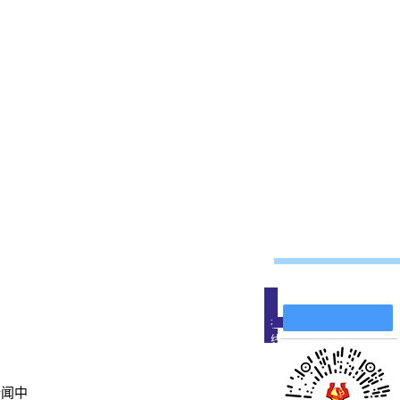
在线留言
在
线
客
服
公司新闻
新闻中
代言