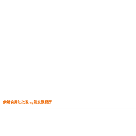
余姚食用油批发-ag凯发旗舰厅