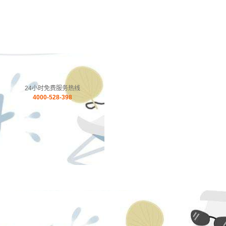
24小时免费服务热线
4000-528-398