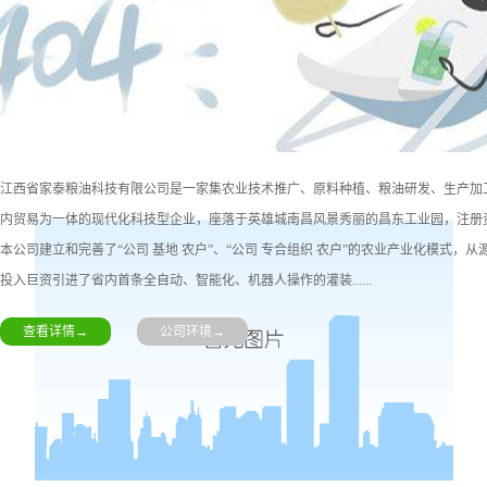
江西省家泰粮油科技有限公司是一家集农业技术推广、原料种植、粮油研发、生产加
内贸易为一体的现代化科技型企业，座落于英雄城南昌风景秀丽的昌东工业园，注册资本
本公司建立和完善了“公司 基地 农户”、“公司 专合组织 农户”的农业产业化模式，
投入巨资引进了省内首条全自动、智能化、机器人操作的灌装......
查看详情→
公司环境→