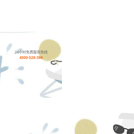
24小时免费服务热线
4000-528-398