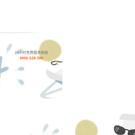
24小时免费服务热线
4000-528-398