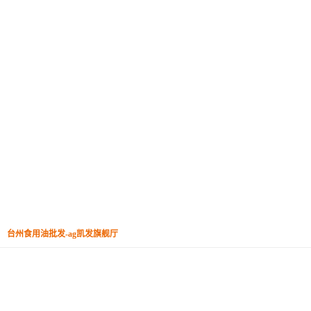
台州食用油批发-ag凯发旗舰厅