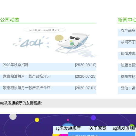
公司动态
新闻中
农产品多
从闻不了那
疫情冲击
2020年秋季招聘
[2020-08-10]
油脂言顶
家泰粮油每月一款产品推介5...
[2020-07-25]
杭州市场
家泰粮油每月一款产品推介亚...
[2020-07-01]
豆油：运
ag凯发旗舰厅的友情链接：
ag凯发旗舰厅
关于家泰
ag凯发旗舰