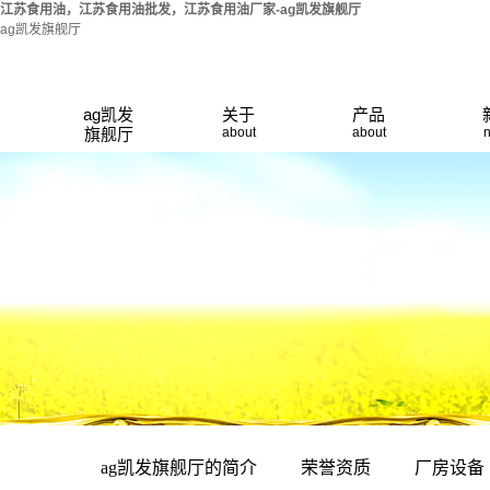
江苏食用油，江苏食用油批发，江苏食用油厂家-ag凯发旗舰厅
ag凯发旗舰厅
ag凯发旗舰厅
家泰系列
ag凯发
关于
产品
旗舰厅
about
about
荣誉资质
的简介
稻香园丁系列
厂房设备
久久道道福吉
产品展厅
居家旺系列
系列
联系ag凯发旗
福东鼎系列
舰厅
餐饮专用油
欧贝蒙娜
ag凯发旗舰厅的简介
荣誉资质
厂房设备