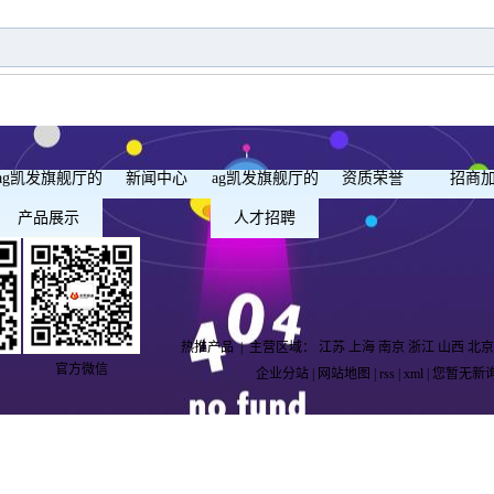
ag凯发旗舰厅的
新闻中心
ag凯发旗舰厅的
资质荣誉
招商
产品展示
人才招聘
热推产品
| 主营区域：
江苏
上海
南京
浙江
山西
北京
官方微信
企业分站
|
网站地图
|
rss
|
xml
|
您暂无新