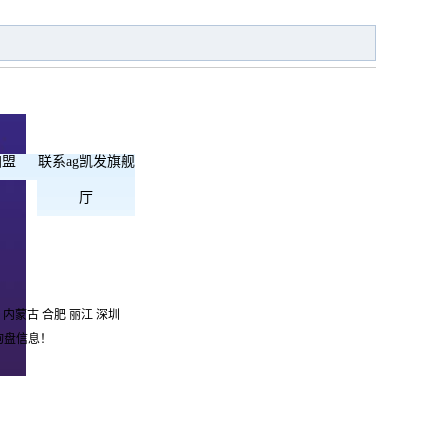
加盟
联系ag凯发旗舰
厅
内蒙古
合肥
丽江
深圳
询盘信息！