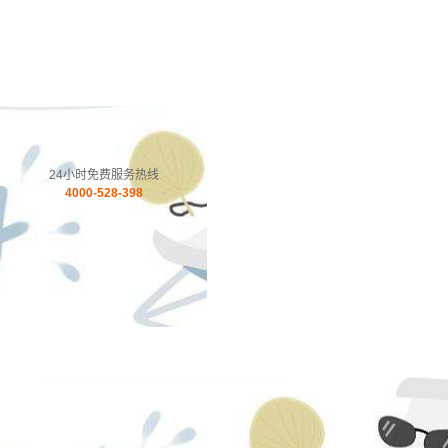
24小时免费服务热线
4000-528-398