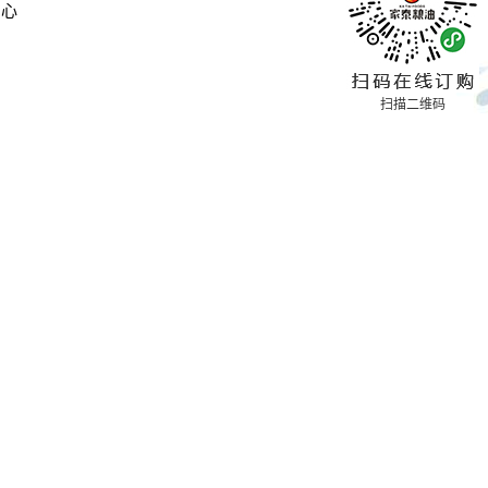
心
行业新闻
技术知识
扫描二维码