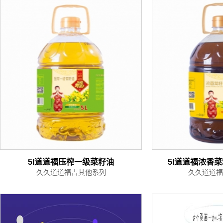
5l道道福压榨一级菜籽油
5l道道福浓香
久久道道福吉其他系列
久久道道福