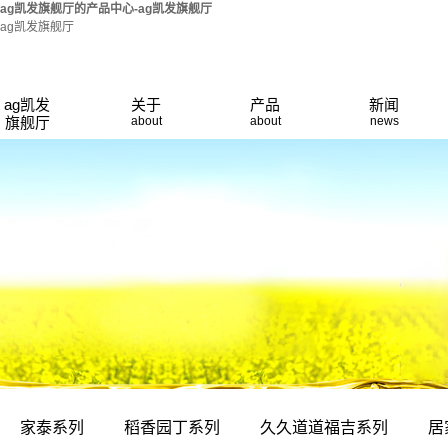
ag凯发旗舰厅的产品中心-ag凯发旗舰厅
ag凯发旗舰厅
ag凯发旗舰厅
家泰系列
公司动态
ag凯发
关于
产品
新闻
旗舰厅
about
about
news
荣誉资质
的简介
稻香园丁系列
行业新闻
厂房设备
久久道道福吉
技术知识
产品展厅
居家旺系列
系列
联系ag凯发旗
福东鼎系列
舰厅
餐饮专用油
欧贝蒙娜
家泰系列
稻香园丁系列
久久道道福吉系列
居