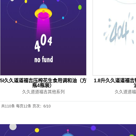
5l久久道道福吉压榨花生食用调和油（方
1.8升久久道道福
瓶4瓶装）
久久道道福吉其他系列
久久道道福
共110条
每页12条
页次：6/10