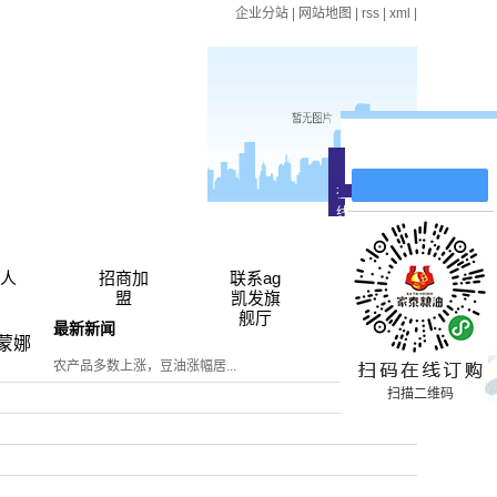
企业分站
|
网站地图
|
rss
|
xml
|
在线留言
在
线
客
服
人
招商加
联系ag
盟
凯发旗
舰厅
最新新闻
蒙娜
农产品多数上涨，豆油涨幅居...
扫描二维码