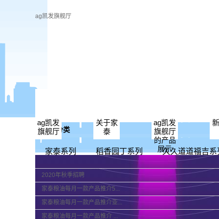
ag凯发旗舰厅
ag凯发旗舰厅
家泰系列
ag凯发
关于家
ag凯发
产品分类
旗舰厅
泰
旗舰厅
的简介
代言人
稻香园丁系列
的产品
展示
荣誉资质
久久道道福吉
家泰系列
稻香园丁系列
久久道道福吉系
厂房设备
居家旺系列
系列
2020年秋季招聘
产品展厅
福东鼎系列
家泰粮油每月一款产品推介5...
家泰粮油每月一款产品推介亚...
联系ag凯发旗
餐饮专用油
家泰粮油每月一款产品推介 ...