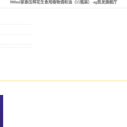
900ml家泰压榨花生食用植物调和油（15瓶装）-ag凯发旗舰厅