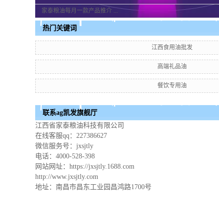
舰厅
欧贝蒙娜
家泰粮油每月一款产品推介 ...
热门关键词
江西食用油批发
高端礼品油
餐饮专用油
联系ag凯发旗舰厅
江西省家泰粮油科技有限公司
在线客服qq：227386627
微信服务号：jxsjtly
电话：4000-528-398
网站网址：https://jxsjtly.1688.com
http://www.jxsjtly.com
地址：南昌市昌东工业园昌鸿路1700号