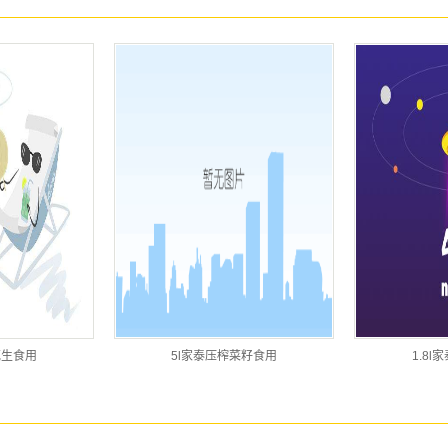
花生食用
5l家泰压榨菜籽食用
1.8