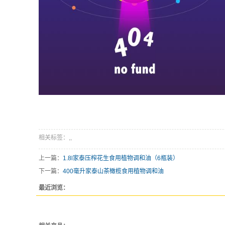
相关标签：,,
上一篇：
1.8l家泰压榨花生食用植物调和油（6瓶装）
下一篇：
400毫升家泰山茶橄榄食用植物调和油
最近浏览：