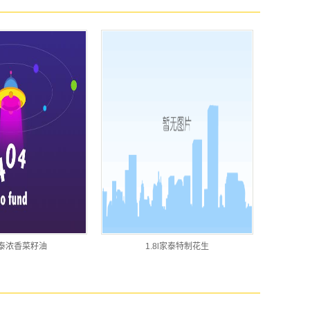
l家泰浓香菜籽油
1.8l家泰特制花生