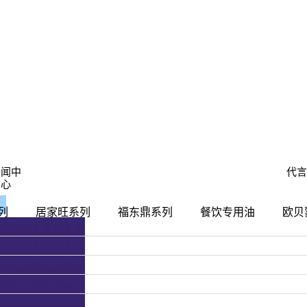
公司新闻
新闻中
代言
心
行业新闻
技术知识
列
居家旺系列
福东鼎系列
餐饮专用油
欧贝