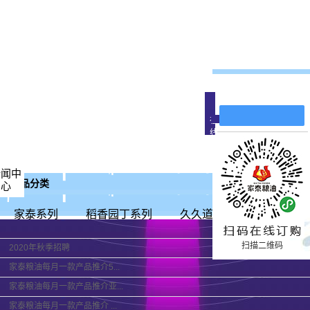
在线留言
在
线
客
服
公司新闻
新闻中
代言
产品分类
心
行业新闻
技术知识
家泰系列
稻香园丁系列
久久道道福吉系列
居
扫描二维码
2020年秋季招聘
家泰粮油每月一款产品推介5...
家泰粮油每月一款产品推介亚...
家泰粮油每月一款产品推介 ...