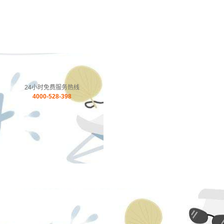
24小时免费服务热线
4000-528-398