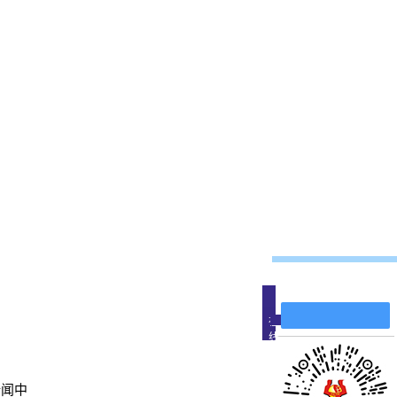
在线留言
在
线
客
服
公司新闻
新闻中
代言