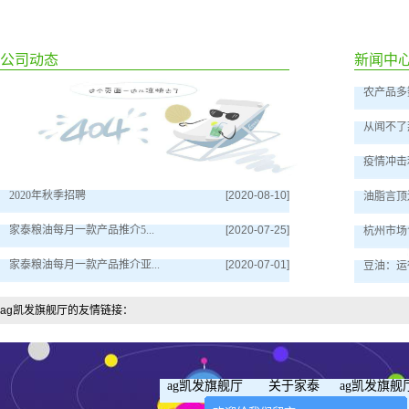
公司动态
新闻中
农产品多
从闻不了那
疫情冲击
2020年秋季招聘
[2020-08-10]
油脂言顶
家泰粮油每月一款产品推介5...
[2020-07-25]
杭州市场
家泰粮油每月一款产品推介亚...
[2020-07-01]
豆油：运
ag凯发旗舰厅的友情链接：
ag凯发旗舰厅
关于家泰
ag凯发旗舰