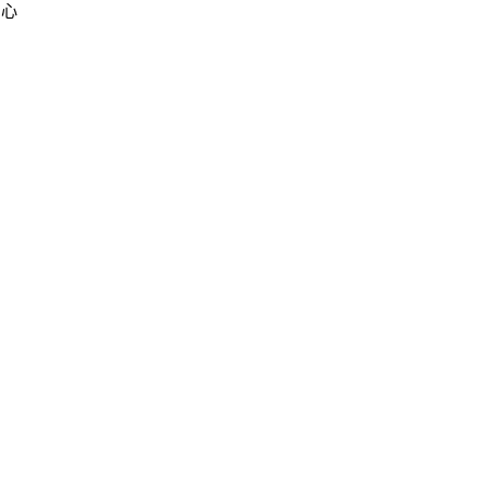
心
行业新闻
技术知识