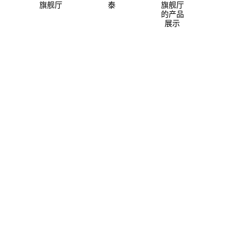
旗舰厅
泰
旗舰厅
的简介
代言人
的产品
展示
荣誉资质
厂房设备
产品展厅
联系ag凯发旗
舰厅