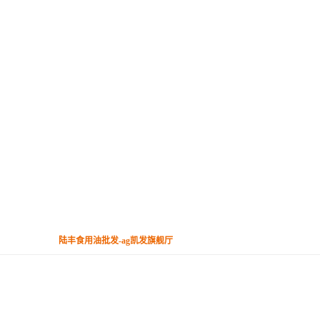
陆丰食用油批发-ag凯发旗舰厅