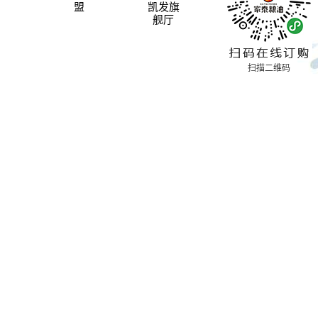
盟
凯发旗
舰厅
扫描二维码