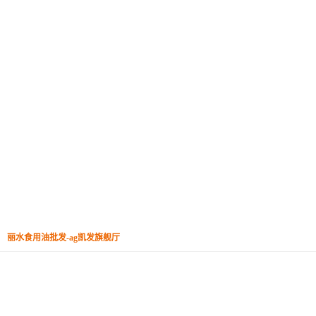
丽水食用油批发-ag凯发旗舰厅