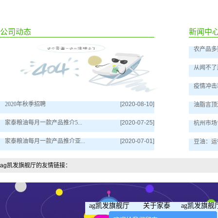
公司动态
新闻中
农产品多
从闻不了那
疫情冲击
2020年秋季招聘
[2020-08-10]
油脂言顶
家泰粮油每月一款产品推介5...
[2020-07-25]
杭州市场
家泰粮油每月一款产品推介亚...
[2020-07-01]
豆油：运
ag凯发旗舰厅的友情链接：
ag凯发旗舰厅
关于家泰
ag凯发旗舰