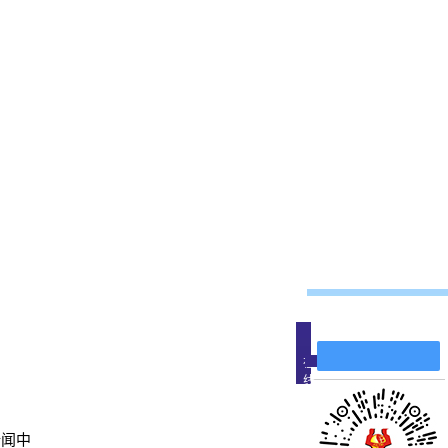
在线留言
在
线
客
服
公司新闻
新闻中
代言