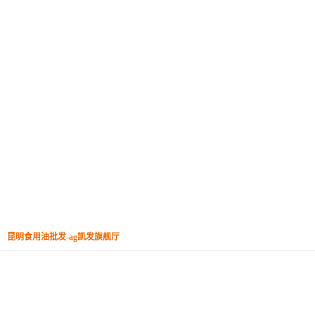
昆明食用油批发-ag凯发旗舰厅