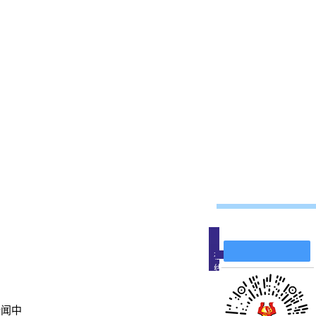
在线留言
在
线
客
服
公司新闻
新闻中
代言