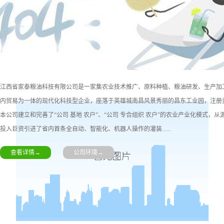
江西省家泰粮油科技有限公司是一家集农业技术推广、原料种植、粮油研发、生产加
内贸易为一体的现代化科技型企业，座落于英雄城南昌风景秀丽的昌东工业园，注册资本
本公司建立和完善了“公司 基地 农户”、“公司 专合组织 农户”的农业产业化模式，
投入巨资引进了省内首条全自动、智能化、机器人操作的灌装......
查看详情→
公司环境→