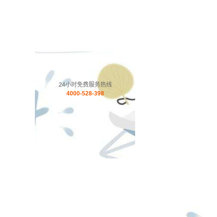
24小时免费服务热线
4000-528-398